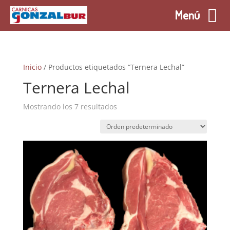
Menú
Inicio
/ Productos etiquetados “Ternera Lechal”
Ternera Lechal
Mostrando los 7 resultados